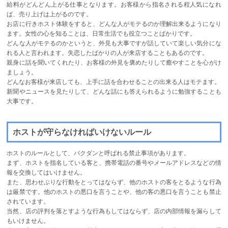
給料がどんどん上がる仕事となります。お客様から指名される程人気になれ
ば、売り上げは上がるのです。
お店に行きホスト体験をすると、どんな人がモテるのか理解出来るようになり
ます。女性の心を知ることは、日常生活でも役立つことばかりです。
どんな人がモテるのかというと、外見も大事ですが話していて楽しい気分にな
れる人と言われます。失恋したばかりの人が来店することもあるのです。
親身に話を聞いてくれたり、お客様の外見を褒めたりして癒やすことを心がけ
ましょう。
どんなお客様が来店しても、上手に話を合わせることの出来る人はモテます。
新聞やニュースを見たりして、どんな話にも答えられるように勉強することも
大事です。
ホストが守らなければいけないルール
ホストのルールとして、バクダンと呼ばれる禁止事項があります。
まず、ホストを指名している客と、携帯電話の番号やメールアドレスなどの情
報を交換してはいけません。
また、思わせぶりな行動をとってはならず、他のホストの客をとるような行為
は厳禁です。他のホストの悪口を言うことや、他の客の悪口を言うことも禁止
されています。
当然、店の評判を落とすような行為もしてはならず、店の内部情報を漏らして
もいけません。