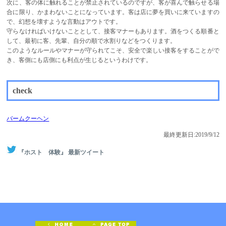
次に、客の体に触れることが禁止されているのですが、客が喜んで触らせる場
合に限り、かまわないことになっています。客は店に夢を買いに来ていますの
で、幻想を壊すような言動はアウトです。
守らなければいけないこととして、接客マナーもあります。酒をつくる順番と
して、最初に客、先輩、自分の順で水割りなどをつくります。
このようなルールやマナーが守られてこそ、安全で楽しい接客をすることがで
き、客側にも店側にも利点が生じるというわけです。
check
バームクーヘン
最終更新日:2019/9/12
『ホスト 体験』 最新ツイート